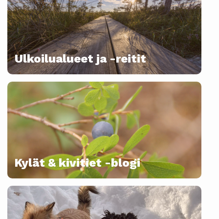
Ulkoilualueet ja -reitit
Kylät & kivitiet -blogi