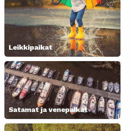
Leikkipaikat
Satamat ja venepaikat