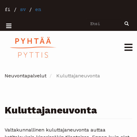
Hyppää
pääsisältöön
fi
/
sv
/
en
Etsi
Etsi
Mobiilivalikko
Päävalikko
Neuvontapalvelut
Kuluttajaneuvonta
Kuluttajaneuvonta
Valtakunnallinen kuluttajaneuvonta auttaa