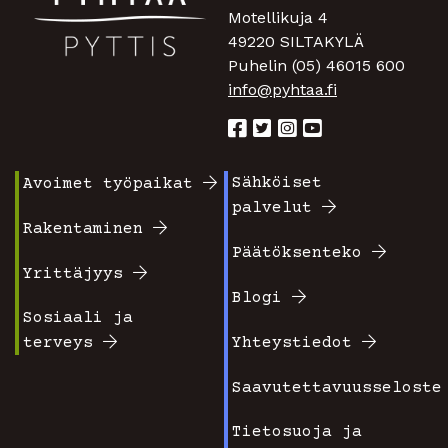
Motellikuja 4
49220 SILTAKYLÄ
Puhelin (05) 46015 600
info@pyhtaa.fi
Sähköiset
Avoimet työpaikat
Footer
Footer
palvelut
valikko
valikko
Rakentaminen
Päätöksenteko
1
2
Yrittäjyys
Blogi
Sosiaali ja
terveys
Yhteystiedot
Saavutettavuusseloste
Tietosuoja ja