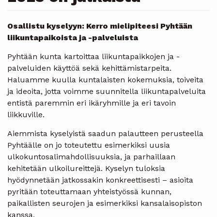
Osallistu kyselyyn: Kerro mielipiteesi Pyhtään
liikuntapaikoista ja -palveluista
Pyhtään kunta kartoittaa liikuntapaikkojen ja -
palveluiden käyttöä sekä kehittämistarpeita.
Haluamme kuulla kuntalaisten kokemuksia, toiveita
ja ideoita, jotta voimme suunnitella liikuntapalveluita
entistä paremmin eri ikäryhmille ja eri tavoin
liikkuville.
Aiemmista kyselyistä saadun palautteen perusteella
Pyhtäälle on jo toteutettu esimerkiksi uusia
ulkokuntosalimahdollisuuksia, ja parhaillaan
kehitetään ulkoilureittejä. Kyselyn tuloksia
hyödynnetään jatkossakin konkreettisesti – asioita
pyritään toteuttamaan yhteistyössä kunnan,
paikallisten seurojen ja esimerkiksi kansalaisopiston
kanssa.