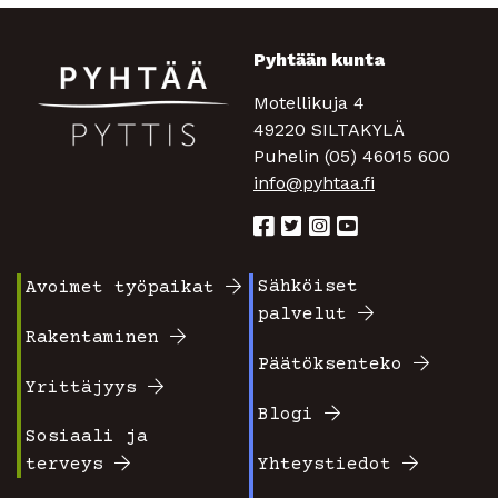
Pyhtään kunta
Motellikuja 4
49220 SILTAKYLÄ
Puhelin (05) 46015 600
info@pyhtaa.fi
Sähköiset
Avoimet työpaikat
Footer
Footer
palvelut
valikko
valikko
Rakentaminen
Päätöksenteko
1
2
Yrittäjyys
Blogi
Sosiaali ja
terveys
Yhteystiedot