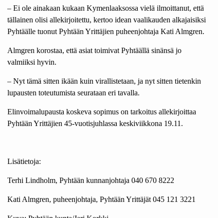
– Ei ole ainakaan kukaan Kymenlaaksossa vielä ilmoittanut, että
tällainen olisi allekirjoitettu, kertoo idean vaalikauden alkajaisiksi
Pyhtäälle tuonut Pyhtään Yrittäjien puheenjohtaja Kati Almgren.
Almgren korostaa, että asiat toimivat Pyhtäällä sinänsä jo
valmiiksi hyvin.
– Nyt tämä sitten ikään kuin virallistetaan, ja nyt sitten tietenkin
lupausten toteutumista seurataan eri tavalla.
Elinvoimalupausta koskeva sopimus on tarkoitus allekirjoittaa
Pyhtään Yrittäjien 45-vuotisjuhlassa keskiviikkona 19.11.
Lisätietoja:
Terhi Lindholm, Pyhtään kunnanjohtaja 040 670 8222
Kati Almgren, puheenjohtaja, Pyhtään Yrittäjät 045 121 3221