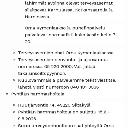
lähimmät avoinna olevat terveysasemat
sijaitsevat Karhulassa, Kotkansaarella ja
Haminassa.
Oma Kymenlaakso ja puhelinpalvelu
palvelevat normaalisti koko kesän kello 7–
20.
Terveysasemien chat Oma Kymenlaaksossa
Terveysasemien neuvonta- ja ajanvaraus
numerossa 05 220 2000. Voit jättää
takaisinsoittopyynnön.
Kuulovammaisia palvelemme tekstiviestitse,
lähetä viesti numeroon 040 181 3036
Pyhtään hammashoitola
Huutjärventie 14, 49220 Siltakylä
Pyhtään hammashoitola on suljettu 15.6.–
9.8.2026.
Suun terveydenhuoltoon saat yhteyttä Oma