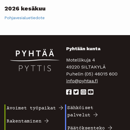
2026 kesäkuu
Pohjavesialuetiedote
Pyhtään kunta
Motellikuja 4
49220 SILTAKYLÄ
Puhelin (05) 46015 600
info@pyhtaa.fi
Sähköiset
Avoimet työpaikat
Footer
Footer
palvelut
valikko
valikko
Rakentaminen
Päätöksenteko