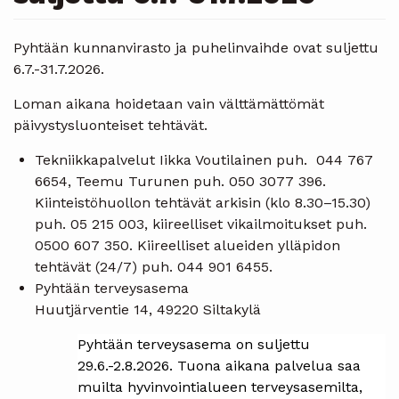
Pyhtään kunnanvirasto ja puhelinvaihde ovat suljettu
6.7.-31.7.2026.
Loman aikana hoidetaan vain välttämättömät
päivystysluonteiset tehtävät.
Tekniikkapalvelut Iikka Voutilainen puh. 044 767
6654, Teemu Turunen puh. 050 3077 396.
Kiinteistöhuollon tehtävät arkisin (klo 8.30–15.30)
puh. 05 215 003, kiireelliset vikailmoitukset puh.
0500 607 350. Kiireelliset alueiden ylläpidon
tehtävät (24/7) puh. 044 901 6455.
Pyhtään terveysasema
Huutjärventie 14, 49220 Siltakylä
Pyhtään terveysasema on suljettu
29.6.-2.8.2026. Tuona aikana palvelua saa
muilta hyvinvointialueen terveysasemilta,