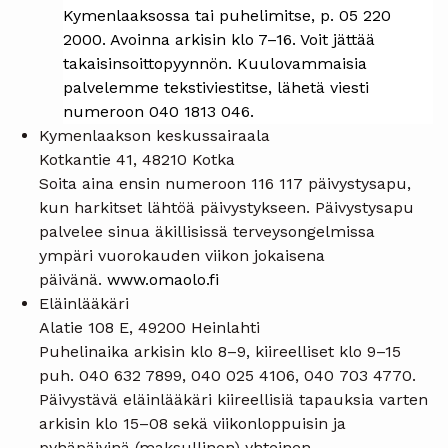
Kymenlaaksossa tai puhelimitse, p. 05 220
2000. Avoinna arkisin klo 7–16. Voit jättää
takaisinsoittopyynnön. Kuulovammaisia
palvelemme tekstiviestitse, lähetä viesti
numeroon 040 1813 046.
Kymenlaakson keskussairaala
Kotkantie 41, 48210 Kotka
Soita aina ensin numeroon 116 117 päivystysapu,
kun harkitset lähtöä päivystykseen. Päivystysapu
palvelee sinua äkillisissä terveysongelmissa
ympäri vuorokauden viikon jokaisena
päivänä.
www.omaolo.fi
Eläinlääkäri
Alatie 108 E, 49200 Heinlahti
Puhelinaika arkisin klo 8–9, kiireelliset klo 9–15
puh. 040 632 7899, 040 025 4106, 040 703 4770.
Päivystävä eläinlääkäri kiireellisiä tapauksia varten
arkisin klo 15–08 sekä viikonloppuisin ja
pyhäpäivinä (maksullinen) yhteinen