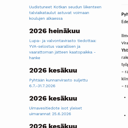
Uudistuneet Kotkan seudun liikenteen
talviaikataulut astuvat voimaan
Pyh
koulujen alkaessa
Ede
2026 heinäkuu
Ilm
Lupa- ja valvontavirasto tiedottaa:
Vir
YVA-selostus vaarallisen ja
Yht
vaarattoman jätteen kaatopaikka -
hanke
rak
työ
2026 kesäkuu
– r
kii
Pyhtään kunnanvirasto suljettu
6.7.-31.7.2026
– r
2026 kesäkuu
Uimavesitiedote isot yleiset
uimarannat 25.6.2026
2026 kesäkuu