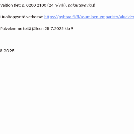
Valtion tiet:
p.
0200 2100 (24 h/vrk).
palautevayla.fi
Huoltopyyntö verkossa:
https://pyhtaa.fi/fi/asuminen-ymparisto/alueiden-
Palvelemme teitä jälleen 28.7.2025 klo 9
.6.2025