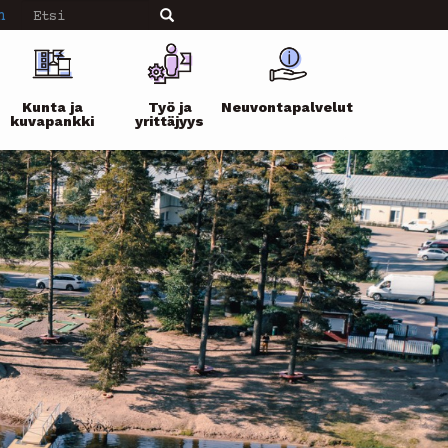
Etsi
n
Etsi
Kunta ja
Työ ja
Neuvontapalvelut
kuvapankki
yrittäjyys