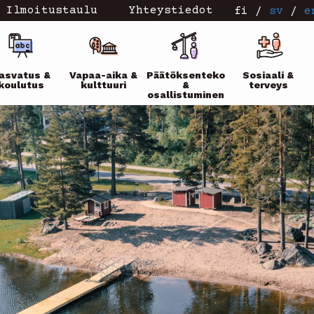
Ilmoitustaulu
Yhteystiedot
fi
/
sv
/
e
ikko
asvatus &
Vapaa-aika &
Päätöksenteko
Sosiaali &
koulutus
kulttuuri
&
terveys
osallistuminen