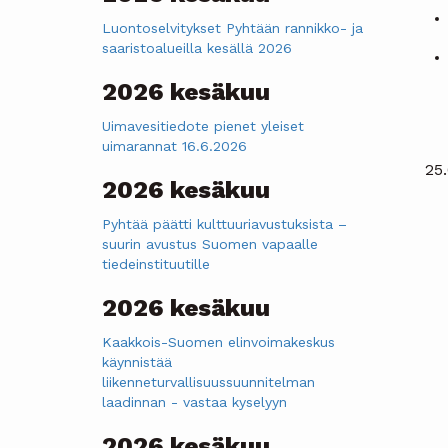
Luontoselvitykset Pyhtään rannikko- ja
saaristoalueilla kesällä 2026
2026 kesäkuu
Uimavesitiedote pienet yleiset
uimarannat 16.6.2026
25
2026 kesäkuu
Pyhtää päätti kulttuuriavustuksista –
suurin avustus Suomen vapaalle
tiedeinstituutille
2026 kesäkuu
Kaakkois-Suomen elinvoimakeskus
käynnistää
liikenneturvallisuussuunnitelman
laadinnan - vastaa kyselyyn
2026 kesäkuu