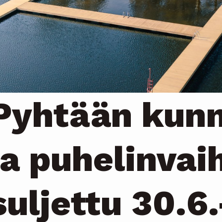
Pyhtään kunn
ja puhelinvai
suljettu 30.6.