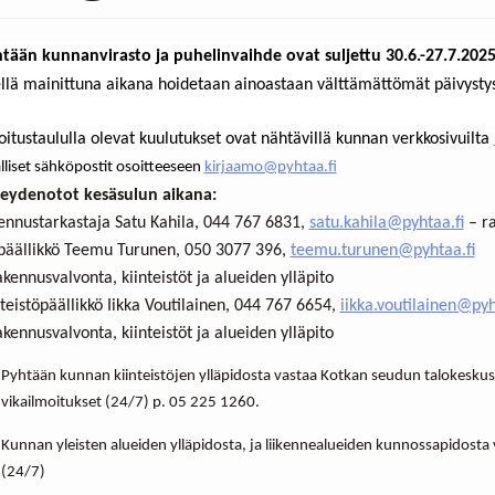
tään kunnanvirasto ja puhelinvaihde ovat suljettu 30.6.-27.7.202
llä mainittuna aikana hoidetaan ainoastaan välttämättömät päivystys
oitustaululla olevat kuulutukset ovat nähtävillä kunnan verkkosivuilta
alliset sähköpostit osoitteeseen
kirjaamo@pyhtaa.fi
eydenotot kesäsulun aikana:
ennustarkastaja Satu Kahila, 044 767 6831,
satu.kahila@pyhtaa.fi
– r
päällikkö Teemu Turunen, 050 3077 396,
teemu.turunen@pyhtaa.fi
akennusvalvonta, kiinteistöt ja alueiden ylläpito
nteistöpäällikkö Iikka Voutilainen, 044 767 6654,
iikka.voutilainen@pyh
akennusvalvonta, kiinteistöt ja alueiden ylläpito
Pyhtään kunnan kiinteistöjen ylläpidosta vastaa Kotkan seudun talokeskus: a
vikailmoitukset (24/7) p. 05 225 1260.
Kunnan yleisten alueiden ylläpidosta, ja liikennealueiden kunnossapidosta 
(24/7)