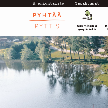
Hyppää
Ajankohtaista
Tapahtumat
Topmenu
pääsisältöön
Pääval
-
Asuminen &
K
current
ympäristö