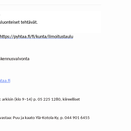
5
luonteiset tehtävät.
https://pyhtaa.fi/fi/kunta/ilmoitustaulu
akennusvalvonta
taa.fi
rkisin (klo 9–14) p. 05 225 1280, kiireelliset
vastaa: Puu ja kaato Ylä-Kotola Ky, p. 044 901 6455