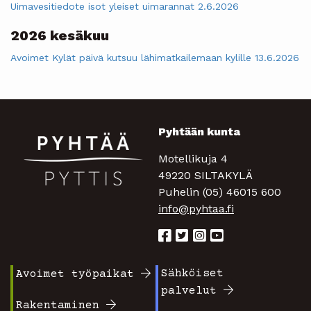
Uimavesitiedote isot yleiset uimarannat 2.6.2026
2026 kesäkuu
Avoimet Kylät päivä kutsuu lähimatkailemaan kylille 13.6.2026
Pyhtään kunta
Motellikuja 4
49220 SILTAKYLÄ
Puhelin (05) 46015 600
info@pyhtaa.fi
Sähköiset
Avoimet työpaikat
Footer
Footer
palvelut
valikko
valikko
Rakentaminen