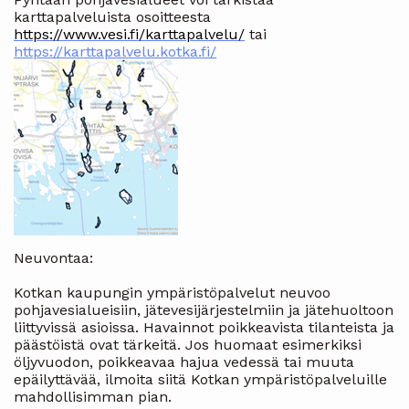
karttapalveluista osoitteesta
https://www.vesi.fi/karttapalvelu/
tai
https://karttapalvelu.kotka.fi/
Neuvontaa:
Kotkan kaupungin ympäristöpalvelut neuvoo
pohjavesialueisiin, jätevesijärjestelmiin ja jätehuoltoon
liittyvissä asioissa. Havainnot poikkeavista tilanteista ja
päästöistä ovat tärkeitä. Jos huomaat esimerkiksi
öljyvuodon, poikkeavaa hajua vedessä tai muuta
epäilyttävää, ilmoita siitä Kotkan ympäristöpalveluille
mahdollisimman pian.