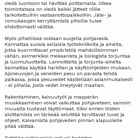
viedä luontoon tai hävittää polttamalla. Oikea
toimintatapa on viedä kaikki jätteet niille
tarkoitettuihin vastaanottopaikkoihin. Jäte- ja
romukasojen kerryttämistä pihoille tulee
ehdottomasti välttää.
Myös pihatöissä voidaan suojella pohjavesiä.
Kannattaa suosia sellaisia työtekniikoita ja aineita,
jotka kuormittavat ympäristöä mahdollisimman
vähän, esimerkiksi mekaanista ja biologista torjuntaa
ja luomutuotteita. Lannoitteita ja torjunta-aineita
kannattaa käyttää harkiten ja käyttöohjeiden mukaan.
Ajoneuvojen ja veneiden pesu on parasta tehdä
paikassa, jossa pesuvedet käsitellään asianmukaisesti
- ei pihalla, josta vedet imeytyvät maahan.
Rakentaminen, kaivuutyöt ja maaperän
muokkaaminen voivat vaikuttaa pohjaveteen, samoin
muualta tuotavat täyttömaat. Siksi ennen töiden
aloittamista on tärkeää selvittää tarvittavat luvat ja
ohjeet. Kaivamista pohjaveden pinnan alapuolelle
pitää välttää.
Pyhtään pohjavesialueet voi tarkistaa