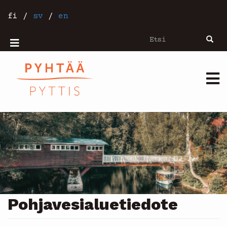
Hyppää
pääsisältöön
fi
/
sv
/
en
Etsi
Etsi
Mobiilivalikko
Päävalikko
Pohjavesialuetiedote