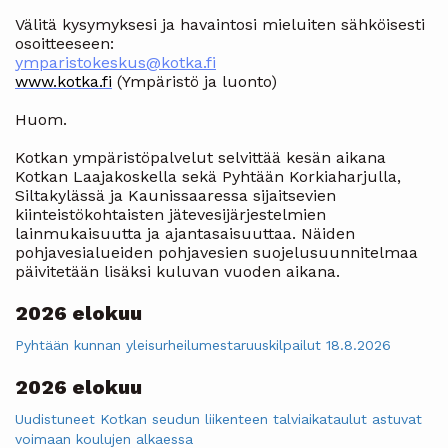
Välitä kysymyksesi ja havaintosi mieluiten sähköisesti
osoitteeseen:
ymparistokeskus@kotka.fi
www.kotka.fi
(Ympäristö ja luonto)
Huom.
Kotkan ympäristöpalvelut selvittää kesän aikana
Kotkan Laajakoskella sekä Pyhtään Korkiaharjulla,
Siltakylässä ja Kaunissaaressa sijaitsevien
kiinteistökohtaisten jätevesijärjestelmien
lainmukaisuutta ja ajantasaisuuttaa. Näiden
pohjavesialueiden pohjavesien suojelusuunnitelmaa
päivitetään lisäksi kuluvan vuoden aikana.
2026 elokuu
Pyhtään kunnan yleisurheilumestaruuskilpailut 18.8.2026
2026 elokuu
Uudistuneet Kotkan seudun liikenteen talviaikataulut astuvat
voimaan koulujen alkaessa