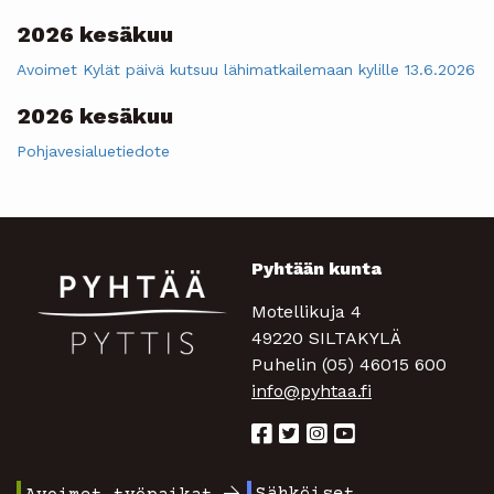
2026 kesäkuu
Avoimet Kylät päivä kutsuu lähimatkailemaan kylille 13.6.2026
2026 kesäkuu
Pohjavesialuetiedote
Pyhtään kunta
Motellikuja 4
49220 SILTAKYLÄ
Puhelin (05) 46015 600
info@pyhtaa.fi
Sähköiset