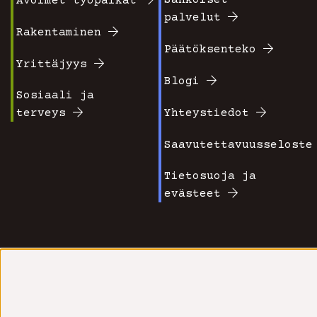
Avoimet työpaikat
Footer
Footer
palvelut
valikko
valikko
Rakentaminen
Päätöksenteko
1
2
Yrittäjyys
Blogi
Sosiaali ja
terveys
Yhteystiedot
Saavutettavuusseloste
Tietosuoja ja
evästeet