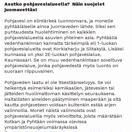
Asutko pohjavesialueella?
Näin suojelet
juomavettäsi
Pohjavesi on elintärkeä luonnonvara, ja monelle
pyhtääläiselle ainoa juomaveden lähde. Siksi sen
puhtaudesta huolehtiminen on kaikkien
pohjavesialueella asuvien yhteinen asia. Pyhtäällä
vedenhankinnan kannalta tärkeimpiä eli 1-luokan
pohjavesialueita ovat Korkiaharju ja Siltakylä. Lisäksi
kunnassa on yksi 2E-luokan pohjavesialue,
Kaunissaari. Se on muu vedenhankintaan soveltuva
pohjavesialue, jonka pohjavedestä myös luonto on
suoraan riippuvainen.
Pohjaveden laatu ei ole itsestäänselvyys. Se voi
heikentyä esimerkiksi kemikaalien, jätevesien tai
jätteiden huolimattoman käsittelyn seurauksena.
Haitallisten aineiden päätyminen maaperään ja sitä
kautta pohjaveteen voidaan kuitenkin estää arjen
valinnoilla. Monet näistä valinnoista ovat
pohjavesialueilla myös velvoitteita, joista määrätään
Kotkan ja Pyhtään voimassa olevissa
ympäristönsuojelumääräyksissä