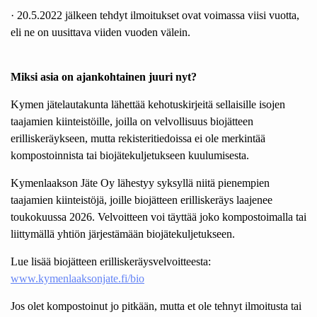
· 20.5.2022 jälkeen tehdyt ilmoitukset ovat voimassa viisi vuotta,
eli ne on uusittava viiden vuoden välein.
Miksi asia on ajankohtainen juuri nyt?
Kymen jätelautakunta lähettää kehotuskirjeitä sellaisille isojen
taajamien kiinteistöille, joilla on velvollisuus biojätteen
erilliskeräykseen, mutta rekisteritiedoissa ei ole merkintää
kompostoinnista tai biojätekuljetukseen kuulumisesta.
Kymenlaakson Jäte Oy lähestyy syksyllä niitä pienempien
taajamien kiinteistöjä, joille biojätteen erilliskeräys laajenee
toukokuussa 2026. Velvoitteen voi täyttää joko kompostoimalla tai
liittymällä yhtiön järjestämään biojätekuljetukseen.
Lue lisää biojätteen erilliskeräysvelvoitteesta:
www.kymenlaaksonjate.fi/bio
Jos olet kompostoinut jo pitkään, mutta et ole tehnyt ilmoitusta tai