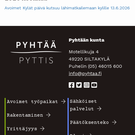
Avoimet Kylät päivä kutsuu lähimatkailemaan kylille 13.6.2026
Pyhtään kunta
Motellikuja 4
49220 SILTAKYLÄ
Puhelin (05) 46015 600
info@pyhtaa.fi
Sähköiset
Avoimet työpaikat
Footer
Footer
palvelut
valikko
valikko
Rakentaminen
Päätöksenteko
1
2
Yrittäjyys