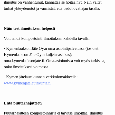
ilmoitus on vanhentunut, kannattaa se hoitaa nyt. Näin vältät
turhat yhteydenotot ja varmistat, että tiedot ovat ajan tasalla.
Näin teet ilmoituksen helposti
Voit tehdä kompostointi-ilmoituksen kahdella tavalla:
· Kymenlaakson Jäte Oy:n oma-asiointipalvelussa (jos olet
Kymenlaakson Jäte Oy:n kuljetusasiakas):
oma.kymenlaaksonjate.fi. Oma-asioinnissa voit myös tarkistaa,
onko ilmoituksesi voimassa.
· Kymen jätelautakunnan verkkolomakkeella:
www.kymenjatelautakunta.fi
Entä puutarhajätteet?
Puutarhajätteen kompostoinnista ei tarvitse ilmoittaa. Ilmoitus