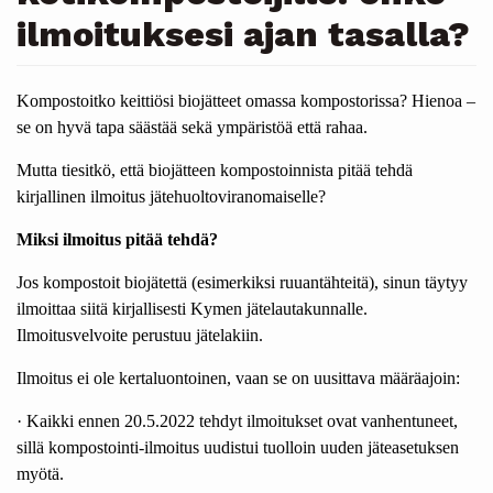
ilmoituksesi ajan tasalla?
Kompostoitko keittiösi biojätteet omassa kompostorissa? Hienoa –
se on hyvä tapa säästää sekä ympäristöä että rahaa.
Mutta tiesitkö, että biojätteen kompostoinnista pitää tehdä
kirjallinen ilmoitus jätehuoltoviranomaiselle?
Miksi ilmoitus pitää tehdä?
Jos kompostoit biojätettä (esimerkiksi ruuantähteitä), sinun täytyy
ilmoittaa siitä kirjallisesti Kymen jätelautakunnalle.
Ilmoitusvelvoite perustuu jätelakiin.
Ilmoitus ei ole kertaluontoinen, vaan se on uusittava määräajoin:
· Kaikki ennen 20.5.2022 tehdyt ilmoitukset ovat vanhentuneet,
sillä kompostointi-ilmoitus uudistui tuolloin uuden jäteasetuksen
myötä.