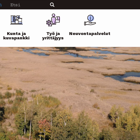
Etsi
n
Etsi
Kunta ja
Työ ja
Neuvontapalvelut
kuvapankki
yrittäjyys