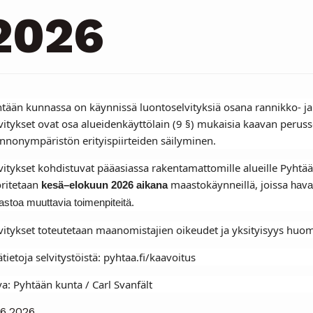
2026
tään kunnassa on käynnissä luontoselvityksiä osana rannikko- ja 
vitykset ovat osa alueidenkäyttölain (9 §) mukaisia kaavan peruss
nnonympäristön erityispiirteiden säilyminen.
vitykset kohdistuvat pääasiassa rakentamattomille alueille Pyhtään 
ritetaan
maastokäynneillä, joissa
kesä–elokuun 2026 aikana
hava
stoa muuttavia toimenpiteitä.
vitykset toteutetaan maanomistajien oikeudet ja yksityisyys huo
ätietoja selvitystöistä: pyhtaa.fi/kaavoitus
a: Pyhtään kunta / Carl Svanfält
.6.2026