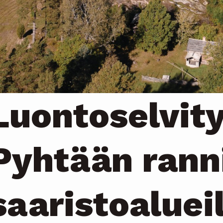
Luontoselvit
Pyhtään rann
saaristoaluei