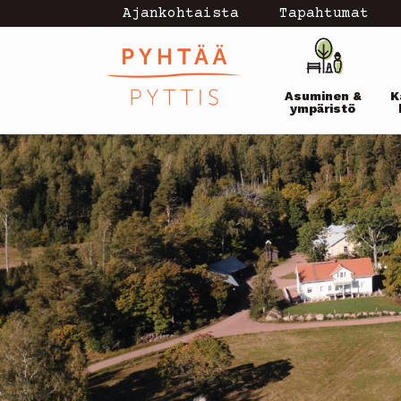
Hyppää
Ajankohtaista
Tapahtumat
Topmenu
pääsisältöön
Pääval
-
Asuminen &
K
current
ympäristö