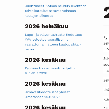
Uudistuneet Kotkan seudun liikenteen
talviaikataulut astuvat voimaan
koulujen alkaessa
2026 heinäkuu
Lupa- ja valvontavirasto tiedottaa:
Pyh
YVA-selostus vaarallisen ja
Sel
vaarattoman jätteen kaatopaikka -
luo
hanke
Sel
2026 kesäkuu
suo
Pyhtään kunnanvirasto suljettu
maa
6.7.-31.7.2026
Sel
2026 kesäkuu
Lis
Uimavesitiedote isot yleiset
uimarannat 25.6.2026
Kuv
2026 kesäkuu
24