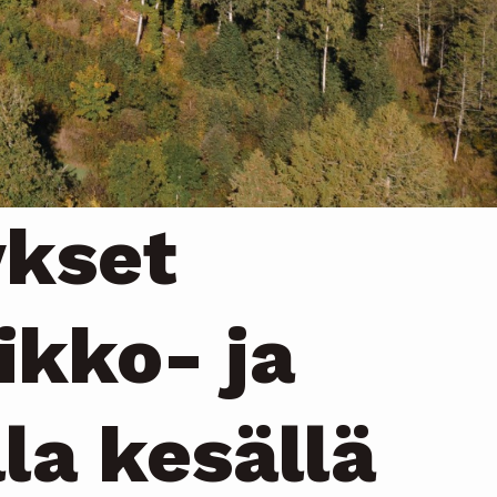
ykset
ikko- ja
lla kesällä