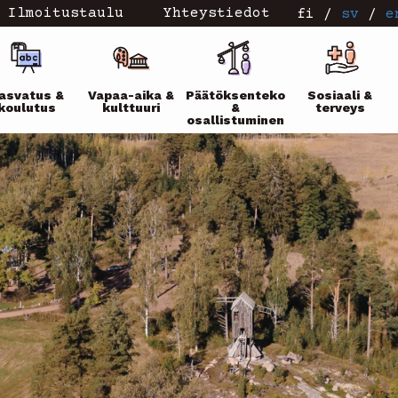
Ilmoitustaulu
Yhteystiedot
fi
/
sv
/
e
ikko
asvatus &
Vapaa-aika &
Päätöksenteko
Sosiaali &
koulutus
kulttuuri
&
terveys
osallistuminen