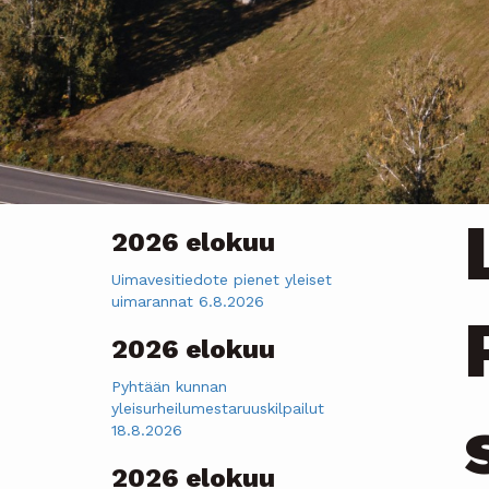
2026 elokuu
Uimavesitiedote pienet yleiset
uimarannat 6.8.2026
2026 elokuu
Pyhtään kunnan
yleisurheilumestaruuskilpailut
18.8.2026
2026 elokuu