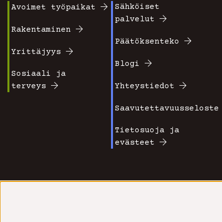
Sähköiset
Avoimet työpaikat
Footer
Footer
palvelut
valikko
valikko
Rakentaminen
Päätöksenteko
1
2
Yrittäjyys
Blogi
Sosiaali ja
terveys
Yhteystiedot
Saavutettavuusseloste
Tietosuoja ja
evästeet