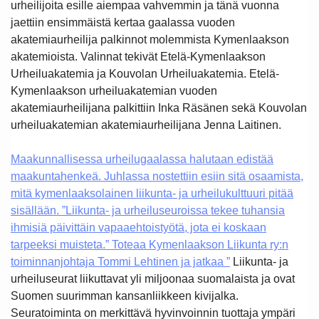
urheilijoita esille aiempaa vahvemmin ja tänä vuonna
jaettiin ensimmäistä kertaa gaalassa vuoden
akatemiaurheilija palkinnot molemmista Kymenlaakson
akatemioista. Valinnat tekivät Etelä-Kymenlaakson
Urheiluakatemia ja Kouvolan Urheiluakatemia.
Etelä-
Kymenlaakson urheiluakatemian vuoden
akatemiaurheilijana palkittiin Inka Räsänen sekä Kouvolan
urheiluakatemian akatemiaurheilijana Jenna Laitinen.
Maakunnallisessa urheilugaalassa halutaan edistää
maakuntahenkeä. Juhlassa nostettiin esiin sitä osaamista,
mitä kymenlaaksolainen liikunta- ja urheilukulttuuri pitää
sisällään. ”Liikunta- ja urheiluseuroissa tekee tuhansia
ihmisiä päivittäin vapaaehtoistyötä, jota ei koskaan
tarpeeksi muisteta.” Toteaa Kymenlaakson Liikunta ry:n
toiminnanjohtaja Tommi Lehtinen ja jatkaa ”
Liikunta- ja
urheiluseurat liikuttavat yli miljoonaa suomalaista ja ovat
Suomen suurimman kansanliikkeen kivijalka.
Seuratoiminta on merkittävä hyvinvoinnin tuottaja ympäri