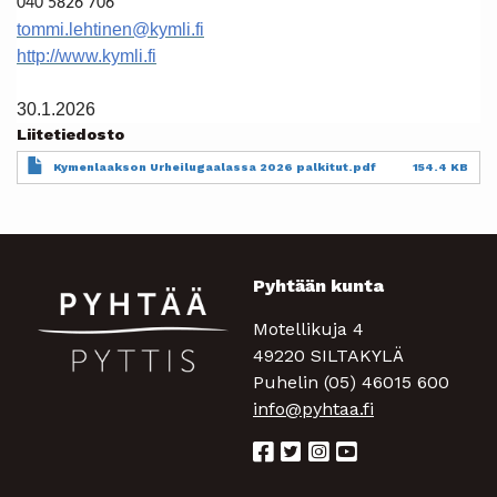
040 5826 706
tommi.lehtinen@kymli.fi
http://www.kymli.fi
30.1.2026
Liitetiedosto
Document
Kymenlaakson Urheilugaalassa 2026 palkitut.pdf
154.4 KB
Pyhtään kunta
Motellikuja 4
49220 SILTAKYLÄ
Puhelin (05) 46015 600
info@pyhtaa.fi