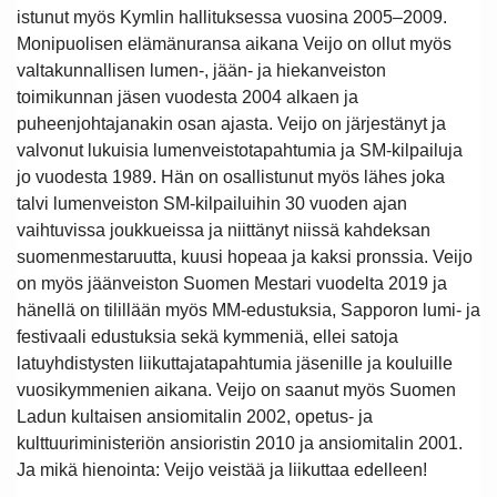
istunut myös Kymlin hallituksessa vuosina 2005–2009.
Monipuolisen elämänuransa aikana Veijo on ollut myös
valtakunnallisen lumen-, jään- ja hiekanveiston
toimikunnan jäsen vuodesta 2004 alkaen ja
puheenjohtajanakin osan ajasta. Veijo on järjestänyt ja
valvonut lukuisia lumenveistotapahtumia ja SM-kilpailuja
jo vuodesta 1989. Hän on osallistunut myös lähes joka
talvi lumenveiston SM-kilpailuihin 30 vuoden ajan
vaihtuvissa joukkueissa ja niittänyt niissä kahdeksan
suomenmestaruutta, kuusi hopeaa ja kaksi pronssia. Veijo
on myös jäänveiston Suomen Mestari vuodelta 2019 ja
hänellä on tilillään myös MM-edustuksia, Sapporon lumi- ja
festivaali edustuksia sekä kymmeniä, ellei satoja
latuyhdistysten liikuttajatapahtumia jäsenille ja kouluille
vuosikymmenien aikana. Veijo on saanut myös Suomen
Ladun kultaisen ansiomitalin 2002, opetus- ja
kulttuuriministeriön ansioristin 2010 ja ansiomitalin 2001.
Ja mikä hienointa: Veijo veistää ja liikuttaa edelleen!