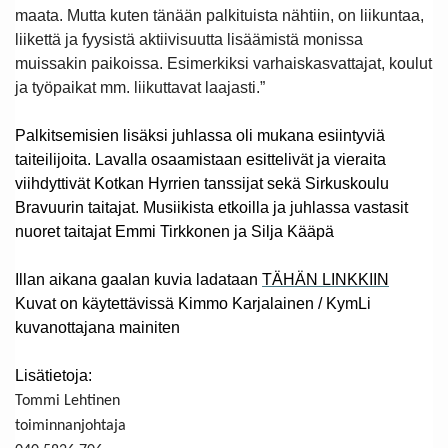
maata. Mutta kuten tänään palkituista nähtiin, on liikuntaa,
liikettä ja fyysistä aktiivisuutta lisäämistä monissa
muissakin paikoissa. Esimerkiksi varhaiskasvattajat, koulut
ja työpaikat mm. liikuttavat laajasti.”
Palkitsemisien lisäksi juhlassa oli mukana esiintyviä
taiteilijoita. Lavalla osaamistaan esittelivät ja vieraita
viihdyttivät Kotkan Hyrrien tanssijat sekä Sirkuskoulu
Bravuurin taitajat. Musiikista etkoilla ja juhlassa vastasit
nuoret taitajat Emmi Tirkkonen ja Silja Kääpä
Illan aikana gaalan kuvia ladataan
TÄHÄN LINKKIIN
Kuvat on käytettävissä Kimmo Karjalainen / KymLi
kuvanottajana mainiten
Lisätietoja:
Tommi Lehtinen
toiminnanjohtaja