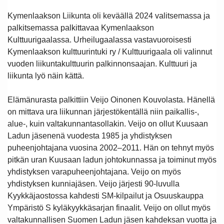
Kymenlaakson Liikunta oli keväällä 2024 valitsemassa ja
palkitsemassa palkittavaa Kymenlaakson
Kulttuurigaalassa. Urheilugaalassa vastavuoroisesti
Kymenlaakson kulttuurintuki ry / Kulttuurigaala oli valinnut
vuoden liikuntakulttuurin palkinnonsaajan. Kulttuuri ja
liikunta lyö näin kättä.
Elämänurasta palkittiin Veijo Oinonen Kouvolasta. Hänellä
on mittava ura liikunnan järjestökentällä niin paikallis-,
alue-, kuin valtakunnantasollakin. Veijo on ollut Kuusaan
Ladun jäsenenä vuodesta 1985 ja yhdistyksen
puheenjohtajana vuosina 2002–2011. Hän on tehnyt myös
pitkän uran Kuusaan ladun johtokunnassa ja toiminut myös
yhdistyksen varapuheenjohtajana. Veijo on myös
yhdistyksen kunniajäsen. Veijo järjesti 90-luvulla
Kyykkäjaostossa kahdesti SM-kilpailut ja Osuuskauppa
Ympäristö S kyläkyykkäsarjan finaalit. Veijo on ollut myös
valtakunnallisen Suomen Ladun jäsen kahdeksan vuotta ja