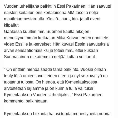
Vuoden urheilijana palkittiin Essi Pakarinen. Hän saavutti
naisten keilailun ensikertalaisena MM-tasolla neljä
maailmanmestaruutta. Yksilö-, pari-, trio- ja all event
kilpailut.
Gaalassa kuultiin mm. Suomen kautta aikojen
menestyneimmän keilaajan Mika Koivuniemen onnittele
video Essille ja -terveiset. Hän kuvasi Essin saavutuksia
aivan sensaatiomaisiksi ja totesi mm., ettei kukaan
Suomalainen ole aiemmin neljää kultaa voittanut.
”
On erittäin hienoa saada tämä palkinto. Vuosia ollaan
tehty töitä omien tavoitteiden eteen ja nyt se kova työ on
tuottanut tulosta. On hienoa, että Kymenlaaksossa
arvostetaan lajiamme ja on kunnia tulla valituksi
Kymenlaakson Vuoden Urheilijaksi. ” Essi Pakarinen
kommentoi palkintoaan.
Kymenlaakson Liikunta halusi tuoda menestyneitä nuoria