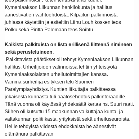
Kymenlaakson Liikunnan henkilökunta ja hallitus
äänestivät eri vaihtoehdoista. Kilpailun palkinnoista
juhlassa käytettiin ja esiteltiin Liinu Louhikosken teos
Polku sekä Piritta Palomaan teos Soihtu.
Kaikista palkituista on lista erillisenä liitteenä nimineen
sekä perusteluineen.
Palkittavista päätökset oli tehnyt Kymenlaakson Liikunnan
hallitus. Urheilijoiden valinnoissa tehtiin yhteistyötä
Kymenlaaksolaisten urheilutoimittajien kanssa.
Vammaisurheilija esityksen teki
Suomen
Paralympiayhdistys. Kuntien liikuttajia palkittaessa
jokaisesta kunnasta tuli päätösehdotus palkintoraadille.
Tänä vuonna oli käytössä yhdeksättä kertaa ns. Suuri raati.
Siihen oli kutsuttu 15 maakunnan vaikuttajaa kunta- ja
valtakunnan politiikasta, yrityksistä sekä urheiluseuroista.
Heille tehdyistä viidestä ehdokkaista he äänestivät
elämänura palkittavan.