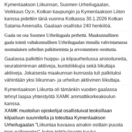
Kymenlaakson Liikunnan, Suomen Urheilugaalan,
Veikkaus Oy:n, Kotkan kaupungin ja Kymenlaakson Liiton
kanssa pidettiin tänä vuonna Kotkassa 30.1.2026 Kotkan
Satama Areenalla. Gaalaan osallistui 240 henkilöä.
Gaala on osa Suomen Urheilugaala perhettä. Maakunnallinen
gaala toimii valtakunnallisen Urheilugaalan rinnalla vahvistamassa
suomalaisen urheilun palkitsemista ja arvostamisen osoitusta.
Gaalassa palkittiin huippu- ja kilpaurheilussa ansioituneita,
seuratoiminnan aktiiveja, kuntoliikkujia sekä liikuttaja
aktiiveja. Jokaisesta maakunnan kunnasta tuli palkituksi
vähintään yksi liikunnan- ja urheilun aktiivinen liikuttaja.
Kymenlaakson Liikunta oli tämänkin vuoden gaalassa
tehnyt laajaa yhteistyötä XAMK ammattikorkeakoulun
kanssa.
XAMK muotoilun opiskelijat osallistuivat teoksillaan
kilpailuun suunnitella ja toteuttaa Kymenlaakson
Urheilugaalan ”
Liikuntaa kuvaava ainakin osittain puusta
teos palkinnoksi”, kuten tehtävänanto kuului.