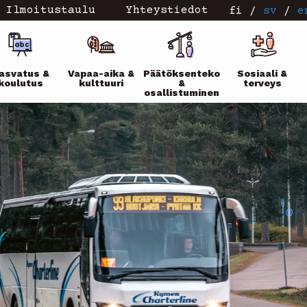
Ilmoitustaulu
Yhteystiedot
fi
/
sv
/
e
ikko
asvatus &
Vapaa-aika &
Päätöksenteko
Sosiaali &
koulutus
kulttuuri
&
terveys
osallistuminen