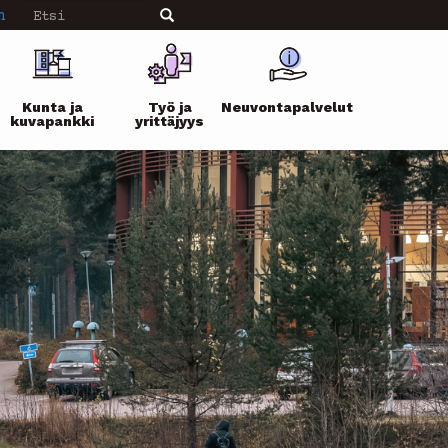
Etsi
n
Etsi
Kunta ja
Työ ja
Neuvontapalvelut
kuvapankki
yrittäjyys