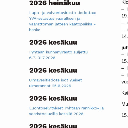
2026 heinäkuu
Klo
– l
Lupa- ja valvontavirasto tiedottaa:
19.
YVA-selostus vaarallisen ja
– l
vaarattoman jätteen kaatopaikka -
– l
hanke
14.
2026 kesäkuu
ju
Pyhtään kunnanvirasto suljettu
– l
6.7.-31.7.2026
15.
– l
2026 kesäkuu
– l
Uimavesitiedote isot yleiset
vuo
uimarannat 25.6.2026
Ka
2026 kesäkuu
Mu
Luontoselvitykset Pyhtään rannikko- ja
saaristoalueilla kesällä 2026
15
2026 kesäkuu