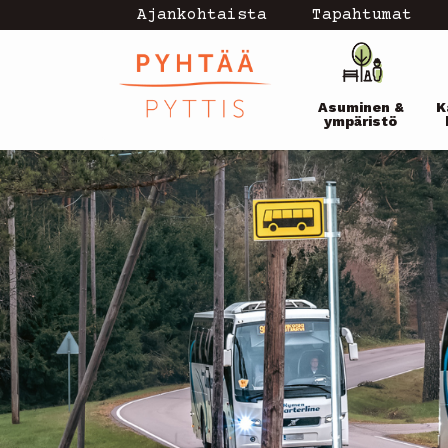
Hyppää
Ajankohtaista
Tapahtumat
Topmenu
pääsisältöön
Pääval
-
Asuminen &
K
current
ympäristö