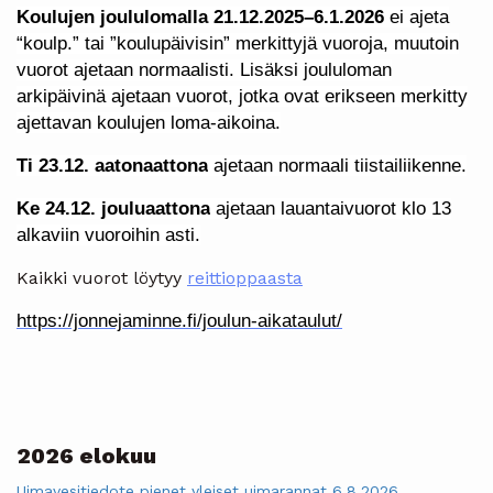
Koulujen joululomalla 21.12.2025–6.1.2026
ei ajeta
“koulp.” tai ”koulupäivisin” merkittyjä vuoroja, muutoin
vuorot ajetaan normaalisti. Lisäksi joululoman
arkipäivinä ajetaan vuorot, jotka ovat erikseen merkitty
ajettavan koulujen loma-aikoina.
Ti 23.12. aatonaattona
ajetaan normaali tiistailiikenne.
Ke 24.12. jouluaattona
ajetaan lauantaivuorot klo 13
alkaviin vuoroihin asti.
Kaikki vuorot löytyy
reittioppaasta
https://jonnejaminne.fi/joulun-aikataulut/
2026 elokuu
Uimavesitiedote pienet yleiset uimarannat 6.8.2026