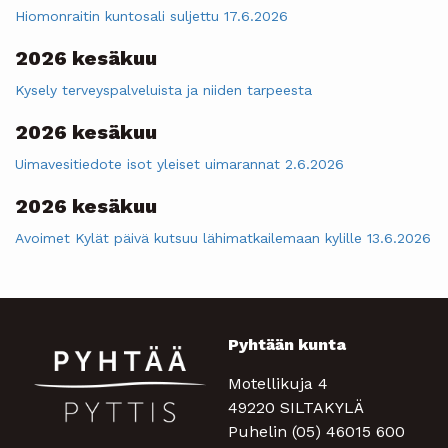
Hiomonraitin kuntosali suljettu 17.6.2026
2026 kesäkuu
Kysely terveyspalveluista ja niiden tarpeesta
2026 kesäkuu
Uimavesitiedote isot yleiset uimarannat 2.6.2026
2026 kesäkuu
Avoimet Kylät päivä kutsuu lähimatkailemaan kylille 13.6.2026
Pyhtään kunta
Motellikuja 4
49220 SILTAKYLÄ
Puhelin (05) 46015 600