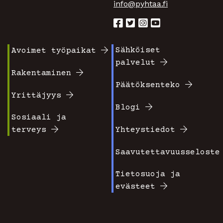
info@pyhtaa.fi
Sähköiset
Avoimet työpaikat
Footer
Footer
palvelut
valikko
valikko
Rakentaminen
Päätöksenteko
1
2
Yrittäjyys
Blogi
Sosiaali ja
terveys
Yhteystiedot
Saavutettavuusseloste
Tietosuoja ja
evästeet