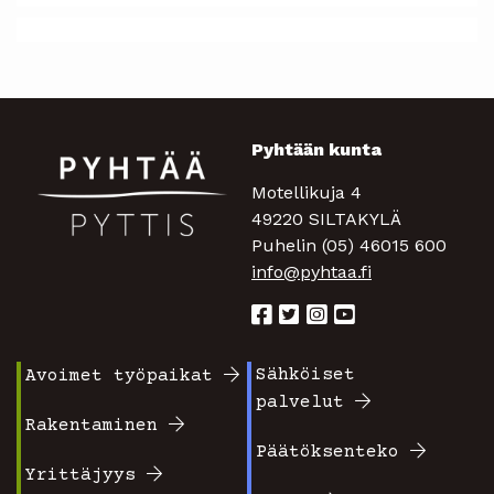
Pyhtään kunta
Motellikuja 4
49220 SILTAKYLÄ
Puhelin (05) 46015 600
info@pyhtaa.fi
Sähköiset
Avoimet työpaikat
Footer
Footer
palvelut
valikko
valikko
Rakentaminen
Päätöksenteko
1
2
Yrittäjyys