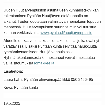
Uuden Huutjärvenpuiston asuinalueen kunnallistekniikan
rakentaminen Pyhtään Huutjärven etelärannalla on
alkanut. Töiden odotetaan valmistuvan heinäkuun loppuun
mennessä. Huutjärvenpuiston suunnitelmiin voi tutustua
kunnan verkkosivuilla
www.pyhtaa.fi/huutjarvenpuisto
Alueelle on kaavoitettu kuusi omakotitonttia, jotka ovat nyt
varattavissa. Lisäksi Pyhtään kunta selvittää halukkuutta
ryhmärakentamiseen Huutjärvenpuistossa.
Ryhmärakentamisesta kiinnostuneet voivat ilmoittautua
vailla sitoumuksia
lomakkeella
.
Lisätietoja:
Laura Lahti, Pyhtään elinvoimapäällikkö 050 3456495
Kuva: Pyhtään kunta
19.5.2025