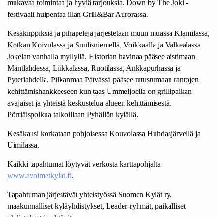
mukavaa toimintaa ja hyviä tarjouksia. Down by The Joki -
festivaali huipentaa illan Grill&Bar Aurorassa.
Kesäkirppiksiä ja pihapelejä järjestetään muun muassa Klamilassa,
Kotkan Koivulassa ja Suulisniemellä, Voikkaalla ja Valkealassa
Jokelan vanhalla myllyllä. Historian havinaa pääsee aistimaan
Mäntlahdessa, Liikkalassa, Ruotilassa, Ankkapurhassa ja
Pyterlahdella. Pilkanmaa Päivässä pääsee tutustumaan rantojen
kehittämishankkeeseen kun taas Ummeljoella on grillipaikan
avajaiset ja yhteistä keskustelua alueen kehittämisestä.
Pörriäispolkua talkoillaan Pyhällön kylällä.
Kesäkausi korkataan pohjoisessa Kouvolassa Huhdasjärvellä ja
Uimilassa.
Kaikki tapahtumat löytyvät verkosta karttapohjalta
www.avoimetkylat.fi
.
Tapahtuman järjestävät yhteistyössä Suomen Kylät ry,
maakunnalliset kyläyhdistykset, Leader-ryhmät, paikalliset