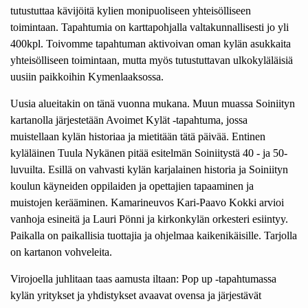
tutustuttaa kävijöitä kylien monipuoliseen yhteisölliseen
toimintaan. Tapahtumia on karttapohjalla valtakunnallisesti jo yli
400kpl. Toivomme tapahtuman aktivoivan oman kylän asukkaita
yhteisölliseen toimintaan, mutta myös tutustuttavan ulkokyläläisiä
uusiin paikkoihin Kymenlaaksossa.
Uusia alueitakin on tänä vuonna mukana. Muun muassa Soiniityn
kartanolla järjestetään Avoimet Kylät -tapahtuma, jossa
muistellaan kylän historiaa ja mietitään tätä päivää. Entinen
kyläläinen Tuula Nykänen pitää esitelmän Soiniitystä 40 - ja 50-
luvuilta. Esillä on vahvasti kylän karjalainen historia ja Soiniityn
koulun käyneiden oppilaiden ja opettajien tapaaminen ja
muistojen kerääminen. Kamarineuvos Kari-Paavo Kokki arvioi
vanhoja esineitä ja Lauri Pönni ja kirkonkylän orkesteri esiintyy.
Paikalla on paikallisia tuottajia ja ohjelmaa kaikenikäisille. Tarjolla
on kartanon vohveleita.
Virojoella juhlitaan taas aamusta iltaan: Pop up -tapahtumassa
kylän yritykset ja yhdistykset avaavat ovensa ja järjestävät