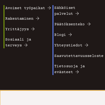
Sähköiset
Avoimet työpaikat
Footer
Footer
palvelut
valikko
valikko
Rakentaminen
Päätöksenteko
1
2
Yrittäjyys
Blogi
Sosiaali ja
terveys
Yhteystiedot
Saavutettavuusseloste
Tietosuoja ja
evästeet