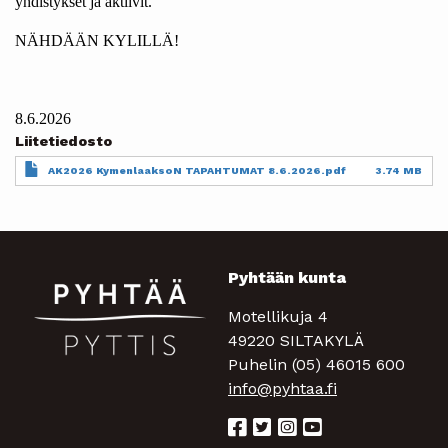
yhdistykset ja aktiivit.
NÄHDÄÄN KYLILLÄ!
8.6.2026
Liitetiedosto
Document
AK2026 KymenlaaksoN TAPAHTUMAT 8.6.2026.pdf
3.74 MB
Pyhtään kunta
Motellikuja 4
49220 SILTAKYLÄ
Puhelin (05) 46015 600
info@pyhtaa.fi