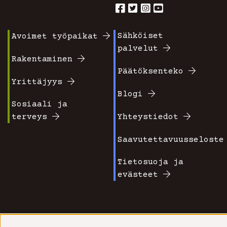
Sähköiset
Avoimet työpaikat
Footer
Footer
palvelut
valikko
valikko
Rakentaminen
Päätöksenteko
1
2
Yrittäjyys
Blogi
Sosiaali ja
terveys
Yhteystiedot
Saavutettavuusseloste
Tietosuoja ja
evästeet