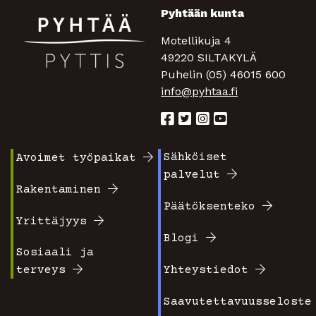
Pyhtään kunta
Motellikuja 4
49220 SILTAKYLÄ
Puhelin (05) 46015 600
info@pyhtaa.fi
Sähköiset
Avoimet työpaikat
Footer
Footer
palvelut
valikko
valikko
Rakentaminen
Päätöksenteko
1
2
Yrittäjyys
Blogi
Sosiaali ja
terveys
Yhteystiedot
Saavutettavuusseloste