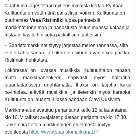
tapahtuma järjestetään nyt ensimmäistä kertaa Pyhtään
Kulttuuritalon vetämänä paikallisin voimin. Kulttuuritalon
puuhamies
Vesa Ristimäki
lupaa perinteistä
markkinatunnelmaa ja panostusta muun muassa kalaan ja
riistaan, käsitöihin sekä paikallisiin tuotteisiin.
– Saaristomarkkinat täytyy järjestää meren rannassa, siitä
ei ole kahta sanaa, ja Lököre on siihen aivan oikea paikka,
Ristimäki hehkuttaa.
Lököressä on luvassa musiikkia Kulttuuritalon tapaan,
mutta markkinahenkeen sopivasti myös haitarilla,
lauantaitansseja unohtamatta. Illaksi on tarjolla kaksi
ravintolaa, elävää musiikkia, ja tietenkin myös karaoke.
Kulttuuritalon lauantai-illassa nähdään Olavi Uusivirta.
Markkina-alue avautuu perjantaina kello 12 ja lauantaina
klo 10. Viralliset avajaiset pidetään perjantaina klo 17.30.
Tarkempia tietoja markkinoiden ohjelmasta löytyy
osoitteesta
https://www.saaristomarkkinat.fi/