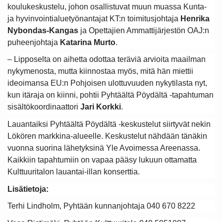
koulukeskustelu, johon osallistuvat muun muassa Kunta-
ja hyvinvointialuetyönantajat KT:n toimitusjohtaja
Henrika
Nybondas-Kangas
ja Opettajien Ammattijärjestön OAJ:n
puheenjohtaja
Katarina Murto
.
– Lipposelta on aihetta odottaa teräviä arvioita maailman
nykymenosta, mutta kiinnostaa myös, mitä hän miettii
ideoimansa EU:n Pohjoisen ulottuvuuden nykytilasta nyt,
kun itäraja on kiinni, pohtii Pyhtäältä Pöydältä -tapahtuman
sisältökoordinaattori
Jari Korkki
.
Lauantaiksi Pyhtäältä Pöydältä -keskustelut siirtyvät nekin
Lökören markkina-alueelle. Keskustelut nähdään tänäkin
vuonna suorina lähetyksinä Yle Avoimessa Areenassa.
Kaikkiin tapahtumiin on vapaa pääsy lukuun ottamatta
Kulttuuritalon lauantai-illan konserttia.
Lisätietoja:
Terhi Lindholm, Pyhtään kunnanjohtaja 040 670 8222