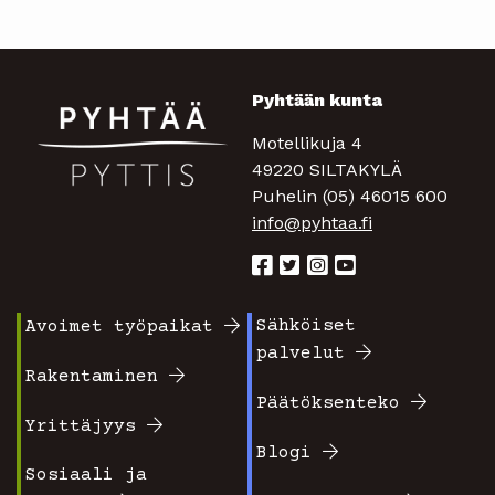
Pyhtään kunta
Motellikuja 4
49220 SILTAKYLÄ
Puhelin (05) 46015 600
info@pyhtaa.fi
Sähköiset
Avoimet työpaikat
Footer
Footer
palvelut
valikko
valikko
Rakentaminen
Päätöksenteko
1
2
Yrittäjyys
Blogi
Sosiaali ja