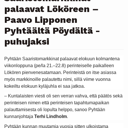
palaavat Lököreen –
Paavo Lipponen
Pyhtäältä Pöydältä -
puhujaksi
Pyhtään Saaristomarkkinat palaavat elokuun kolmantena
viikonloppuna (pe/la 21.–22.8) perinteiselle paikalleen
Lökören pienvenesatamaan. Perinteistä on itse asiassa
myös markkinoille palautettu nimi, sillä viime vuonna
kokeiltu elokuun kyläjuhla ei saa jatkoa.
– Kuntalaisten viesti oli sen verran vahva, että päätös sekä
perinteisen nimen että perinteisen tapahtumapaikan
palauttamisesta oli lopulta helppo, sanoo Pyhtään
kunnanjohtaja
Terhi Lindholm
.
Pyhtään kunnan muutamia vuosia sitten ulkoistama