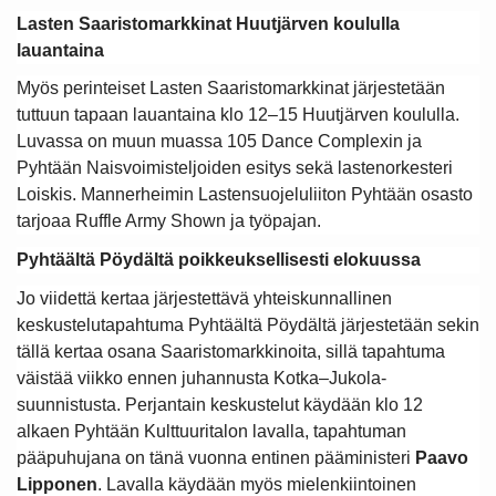
Lasten Saaristomarkkinat Huutjärven koululla
lauantaina
Myös perinteiset Lasten Saaristomarkkinat järjestetään
tuttuun tapaan lauantaina klo 12–15 Huutjärven koululla.
Luvassa on muun muassa 105 Dance Complexin ja
Pyhtään Naisvoimisteljoiden esitys sekä lastenorkesteri
Loiskis. Mannerheimin Lastensuojeluliiton Pyhtään osasto
tarjoaa Ruffle Army Shown ja työpajan.
Pyhtäältä Pöydältä poikkeuksellisesti elokuussa
Jo viidettä kertaa järjestettävä yhteiskunnallinen
keskustelutapahtuma Pyhtäältä Pöydältä järjestetään sekin
tällä kertaa osana Saaristomarkkinoita, sillä tapahtuma
väistää viikko ennen juhannusta Kotka–Jukola-
suunnistusta. Perjantain keskustelut käydään klo 12
alkaen Pyhtään Kulttuuritalon lavalla, tapahtuman
pääpuhujana on tänä vuonna entinen pääministeri
Paavo
Lipponen
. Lavalla käydään myös mielenkiintoinen