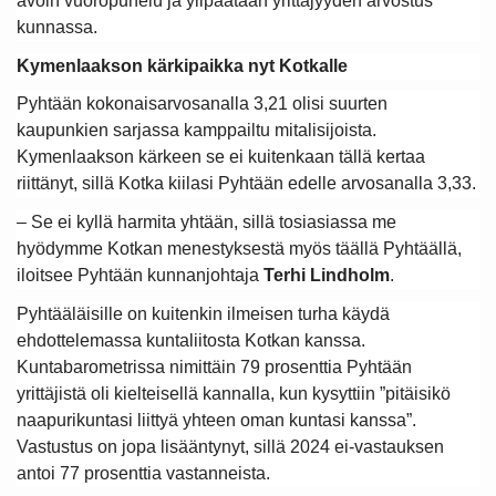
avoin vuoropuhelu ja ylipäätään yrittäjyyden arvostus
kunnassa.
Kymenlaakson kärkipaikka nyt Kotkalle
Pyhtään kokonaisarvosanalla 3,21 olisi suurten
kaupunkien sarjassa kamppailtu mitalisijoista.
Kymenlaakson kärkeen se ei kuitenkaan tällä kertaa
riittänyt, sillä Kotka kiilasi Pyhtään edelle arvosanalla 3,33.
– Se ei kyllä harmita yhtään, sillä tosiasiassa me
hyödymme Kotkan menestyksestä myös täällä Pyhtäällä,
iloitsee Pyhtään kunnanjohtaja
Terhi Lindholm
.
Pyhtääläisille on kuitenkin ilmeisen turha käydä
ehdottelemassa kuntaliitosta Kotkan kanssa.
Kuntabarometrissa nimittäin 79 prosenttia Pyhtään
yrittäjistä oli kielteisellä kannalla, kun kysyttiin ”pitäisikö
naapurikuntasi liittyä yhteen oman kuntasi kanssa”.
Vastustus on jopa lisääntynyt, sillä 2024 ei-vastauksen
antoi 77 prosenttia vastanneista.