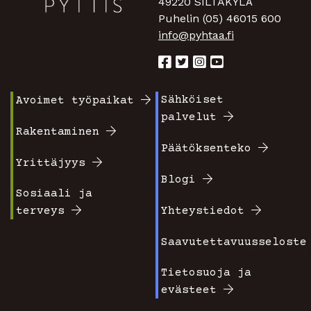
49220 SILTAKYLÄ
Puhelin (05) 46015 600
info@pyhtaa.fi
Sähköiset
Avoimet työpaikat
Footer
Footer
palvelut
valikko
valikko
Rakentaminen
Päätöksenteko
1
2
Yrittäjyys
Blogi
Sosiaali ja
terveys
Yhteystiedot
Saavutettavuusseloste
Tietosuoja ja
evästeet