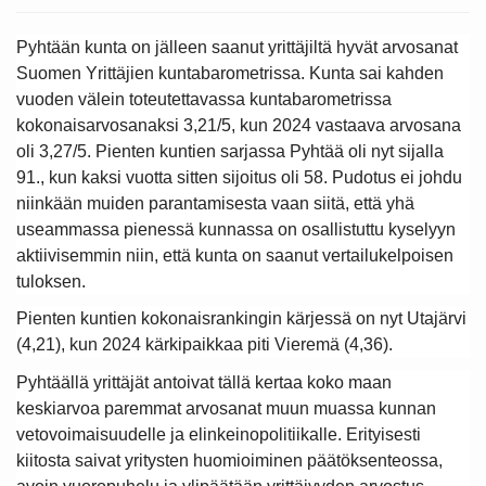
Pyhtään kunta on jälleen saanut yrittäjiltä hyvät arvosanat
Suomen Yrittäjien kuntabarometrissa. Kunta sai kahden
vuoden välein toteutettavassa kuntabarometrissa
kokonaisarvosanaksi 3,21/5, kun 2024 vastaava arvosana
oli 3,27/5. Pienten kuntien sarjassa Pyhtää oli nyt sijalla
91., kun kaksi vuotta sitten sijoitus oli 58. Pudotus ei johdu
niinkään muiden parantamisesta vaan siitä, että yhä
useammassa pienessä kunnassa on osallistuttu kyselyyn
aktiivisemmin niin, että kunta on saanut vertailukelpoisen
tuloksen.
Pienten kuntien kokonaisrankingin kärjessä on nyt Utajärvi
(4,21), kun 2024 kärkipaikkaa piti Vieremä (4,36).
Pyhtäällä yrittäjät antoivat tällä kertaa koko maan
keskiarvoa paremmat arvosanat muun muassa kunnan
vetovoimaisuudelle ja elinkeinopolitiikalle. Erityisesti
kiitosta saivat yritysten huomioiminen päätöksenteossa,